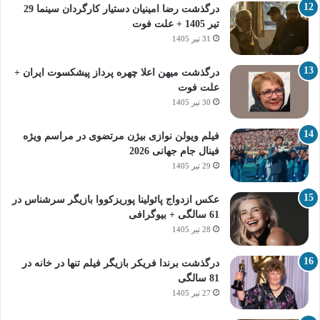
درگذشت رضا امینیان دستیار کارگردان سینما 29
تیر 1405 + علت فوت
31 تیر 1405
درگذشت میهن اعلا چهره پرداز پیشکسوت ایران +
علت فوت
30 تیر 1405
فیلم ویولن نوازی بیژن مرتضوی در مراسم ویژه
فینال جام جهانی 2026
29 تیر 1405
عکس ازدواج پائولینا پوریزکووا بازیگر سرشناس در
61 سالگی + بیوگرافی
28 تیر 1405
درگذشت برندا فریکر بازیگر فیلم تنها در خانه در
81 سالگی
27 تیر 1405