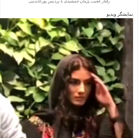
رفتار عجیب پژمان جمشیدی با پردیس پورعابدینی
نمایشگر ویدیو