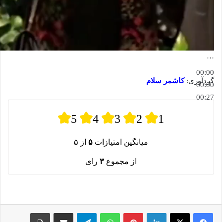
…
00:00
گردآوری:
کاشمر سلام
00:00
00:27
5
4
3
2
1
میانگین امتیازات
۵
از ۵
از مجموع
۳
رای
لینکدین
پینترست
واتس آپ
تلگرام
اشتراک گذاری از طریق ایمیل
چاپ