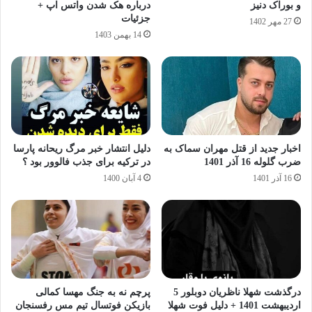
و بوراک دنیز
درباره هک شدن واتس‌ اپ +
جزئیات
27 مهر 1402
14 بهمن 1403
اخبار جدید از قتل مهران سماک به
دلیل انتشار خبر مرگ ریحانه پارسا
ضرب گلوله 16 آذر 1401
در ترکیه برای جذب فالوور بود ؟
16 آذر 1401
4 آبان 1400
درگذشت شهلا ناظریان دوبلور 5
پرچم نه به جنگ مهسا کمالی
اردیبهشت 1401 + دلیل فوت شهلا
بازیکن فوتسال تیم مس رفسنجان