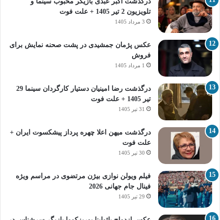
درگذشت اکبر عبدی بازیگر محبوب سینما و
تلویزیون 2 تیر 1405 + علت فوت
3 مرداد 1405
عکس پژمان جمشیدی در پشت صحنه نمایش برای
فروش
1 مرداد 1405
درگذشت رضا امینیان دستیار کارگردان سینما 29
تیر 1405 + علت فوت
31 تیر 1405
درگذشت میهن اعلا چهره پرداز پیشکسوت ایران +
علت فوت
30 تیر 1405
فیلم ویولن نوازی بیژن مرتضوی در مراسم ویژه
فینال جام جهانی 2026
29 تیر 1405
عکس ازدواج پائولینا پوریزکووا بازیگر سرشناس در