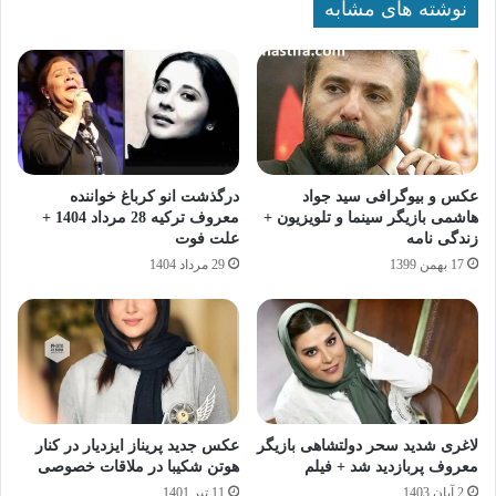
نوشته های مشابه
عکس و بیوگرافی سید جواد
درگذشت انو کرباغ خواننده
هاشمی بازیگر سینما و تلویزیون +
معروف ترکیه 28 مرداد 1404 +
زندگی نامه
علت فوت
17 بهمن 1399
29 مرداد 1404
لاغری شدید سحر دولتشاهی بازیگر
عکس جدید پریناز ایزدیار در کنار
معروف پربازدید شد + فیلم
هوتن شکیبا در ملاقات خصوصی
2 آبان 1403
11 تیر 1401