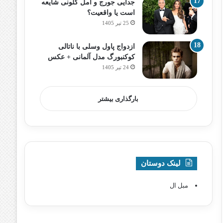
جدایی جورج و امل کلونی شایعه
است یا واقعیت؟
25 تیر 1405
ازدواج پاول وسلی با ناتالی
کوکنبورگ مدل آلمانی + عکس
24 تیر 1405
بارگذاری بیشتر
لینک دوستان
مبل ال