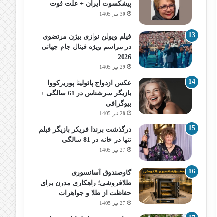
پیشکسوت ایران + علت فوت
30 تیر 1405
فیلم ویولن نوازی بیژن مرتضوی
در مراسم ویژه فینال جام جهانی
2026
29 تیر 1405
عکس ازدواج پائولینا پوریزکووا
بازیگر سرشناس در 61 سالگی +
بیوگرافی
28 تیر 1405
درگذشت برندا فریکر بازیگر فیلم
تنها در خانه در 81 سالگی
27 تیر 1405
گاوصندوق آسانسوری
طلافروشی؛ راهکاری مدرن برای
حفاظت از طلا و جواهرات
27 تیر 1405