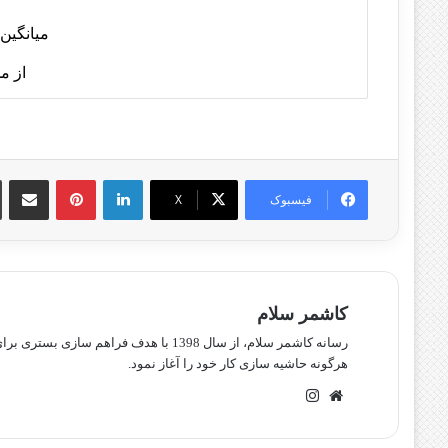
میانگین 
از م
لینکدین
پینترست
اشتراک گذا
فیسبوک
X
کاشمر سلام
رسانه کاشمر سلام، از سال 1398 با هدف ف
هرگونه حاشیه سازی کار خود را آغاز نمود.
وبسایت
اینستاگرام