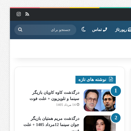
خوراک
اینستاگرا
تغییر پوسته
جستجو
رپورتاژ
تماس
برای
نوشته های تازه
درگذشت کاوه کاویان بازیگر
سینما و تلویزیون + علت فوت
14 مرداد 1405
درگذشت مریم همتیان بازیگر
جوان سینما 12مرداد 1405 + علت
فوت