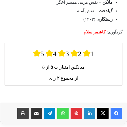
مانکن
– نقش مریم، همسر اخگر
گیلدخت
– نقش آمنه
رستگاری
(۱۴۰۳)
گردآوری:
کاشمر سلام
5
4
3
2
1
میانگین امتیازات
۵
از ۵
از مجموع
۲
رای
لینکدین
پینترست
واتس آپ
تلگرام
اشتراک گذاری از طریق ایمیل
چاپ