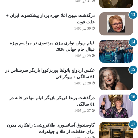
31 تیر 1405
درگذشت میهن اعلا چهره پرداز پیشکسوت ایران +
علت فوت
30 تیر 1405
فیلم ویولن نوازی بیژن مرتضوی در مراسم ویژه
فینال جام جهانی 2026
29 تیر 1405
عکس ازدواج پائولینا پوریزکووا بازیگر سرشناس در
61 سالگی + بیوگرافی
28 تیر 1405
درگذشت برندا فریکر بازیگر فیلم تنها در خانه در
81 سالگی
27 تیر 1405
گاوصندوق آسانسوری طلافروشی؛ راهکاری مدرن
برای حفاظت از طلا و جواهرات