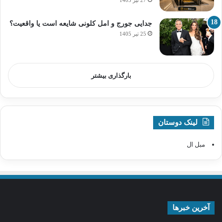
27 تیر 1405
جدایی جورج و امل کلونی شایعه است یا واقعیت؟
25 تیر 1405
بارگذاری بیشتر
لینک دوستان
مبل ال
آخرین خبرها