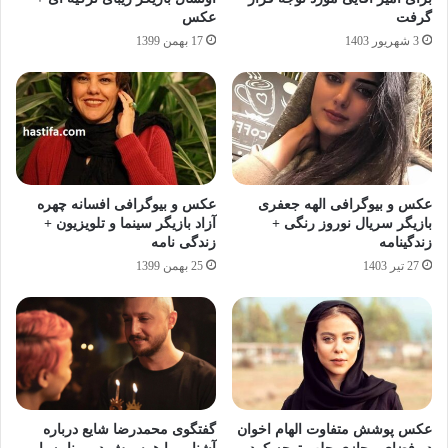
گرفت
عکس
3 شهریور 1403
17 بهمن 1399
عکس و بیوگرافی الهه جعفری
عکس و بیوگرافی افسانه چهره
بازیگر سریال نوروز رنگی +
آزاد بازیگر سینما و تلویزیون +
زندگینامه
زندگی نامه
27 تیر 1403
25 بهمن 1399
عکس پوشش متفاوت الهام اخوان
گفتگوی محمدرضا شایع درباره