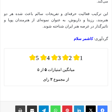
می‌کند.
این ترکیب فعالیت حرفه‌ای و تفریحات سالم باعث شده‌ هر دو
هنرمند، رزیتا و داریوش، به عنوان نمونه‌ای از هنرمندان پویا و
تاثیرگذار در عرصه هنر ایران شناخته شوند.
گردآوری:
کاشمر سلام
5
4
3
2
1
میانگین امتیازات
۵
از ۵
از مجموع
۲
رای
لینکدین
پینترست
واتس آپ
تلگرام
اشتراک گذاری از طریق ایمیل
چاپ