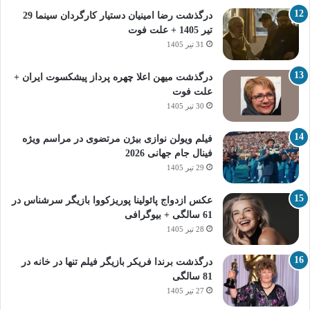
درگذشت رضا امینیان دستیار کارگردان سینما 29
تیر 1405 + علت فوت
31 تیر 1405
درگذشت میهن اعلا چهره پرداز پیشکسوت ایران +
علت فوت
30 تیر 1405
فیلم ویولن نوازی بیژن مرتضوی در مراسم ویژه
فینال جام جهانی 2026
29 تیر 1405
عکس ازدواج پائولینا پوریزکووا بازیگر سرشناس در
61 سالگی + بیوگرافی
28 تیر 1405
درگذشت برندا فریکر بازیگر فیلم تنها در خانه در
81 سالگی
27 تیر 1405