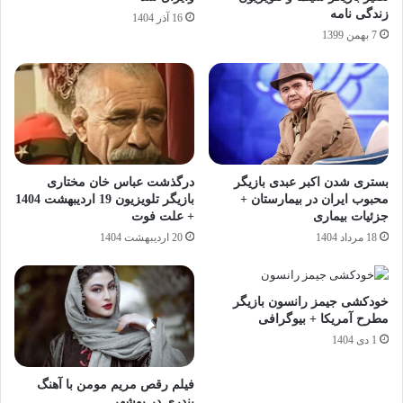
زندگی نامه
16 آذر 1404
7 بهمن 1399
بستری شدن اکبر عبدی بازیگر
درگذشت عباس خان مختاری
محبوب ایران در بیمارستان +
بازیگر تلویزیون 19 اردیبهشت 1404
جزئیات بیماری
+ علت فوت
18 مرداد 1404
20 اردیبهشت 1404
خودکشی جیمز رانسون بازیگر
مطرح آمریکا + بیوگرافی
1 دی 1404
فیلم رقص مریم مومن با آهنگ
بندری در بوشهر