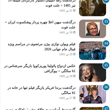
درگذشت رضا امینیان دستیار کارگردان سینما 29
تیر 1405 + علت فوت
31 تیر 1405
درگذشت میهن اعلا چهره پرداز پیشکسوت ایران +
علت فوت
30 تیر 1405
فیلم ویولن نوازی بیژن مرتضوی در مراسم ویژه
فینال جام جهانی 2026
29 تیر 1405
عکس ازدواج پائولینا پوریزکووا بازیگر سرشناس در
61 سالگی + بیوگرافی
28 تیر 1405
درگذشت برندا فریکر بازیگر فیلم تنها در خانه در
81 سالگی
27 تیر 1405
گاوصندوق آسانسوری طلافروشی؛ راهکاری مدرن