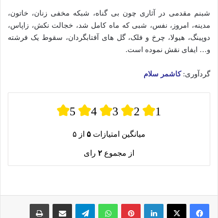
شبنم مقدمی در آثاری چون بی گناه، شبکه مخفی زنان، خاتون،
مدینه، امروز، نفس، شبی که ماه کامل شد، خجالت نکش، زاپاس،
دوپینگ، هیولا، چرخ و فلک، گل های آفتابگردان، سقوط یک فرشته
و… ایفای نقش نموده است.
گردآوری:
کاشمر سلام
5
4
3
2
1
میانگین امتیازات
۵
از ۵
از مجموع
۲
رای
لینکدین
پینترست
واتس آپ
تلگرام
اشتراک گذاری از طریق ایمیل
چاپ