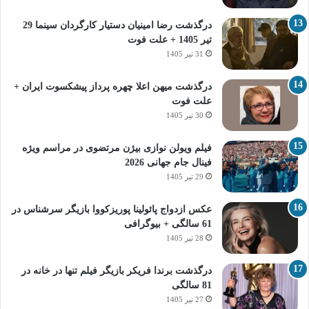
درگذشت رضا امینیان دستیار کارگردان سینما 29
تیر 1405 + علت فوت
31 تیر 1405
درگذشت میهن اعلا چهره پرداز پیشکسوت ایران +
علت فوت
30 تیر 1405
فیلم ویولن نوازی بیژن مرتضوی در مراسم ویژه
فینال جام جهانی 2026
29 تیر 1405
عکس ازدواج پائولینا پوریزکووا بازیگر سرشناس در
61 سالگی + بیوگرافی
28 تیر 1405
درگذشت برندا فریکر بازیگر فیلم تنها در خانه در
81 سالگی
27 تیر 1405