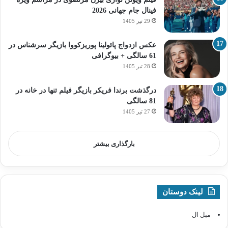
فینال جام جهانی 2026
29 تیر 1405
عکس ازدواج پائولینا پوریزکووا بازیگر سرشناس در
61 سالگی + بیوگرافی
28 تیر 1405
درگذشت برندا فریکر بازیگر فیلم تنها در خانه در
81 سالگی
27 تیر 1405
بارگذاری بیشتر
لینک دوستان
مبل ال