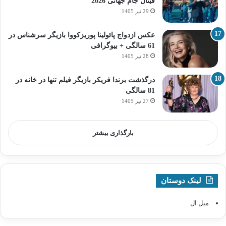
فینال جام جهانی 2026
29 تیر 1405
عکس ازدواج پائولینا پوریزکووا بازیگر سرشناس در
61 سالگی + بیوگرافی
28 تیر 1405
درگذشت برندا فریکر بازیگر فیلم تنها در خانه در
81 سالگی
27 تیر 1405
بارگذاری بیشتر
لینک دوستان
مبل ال