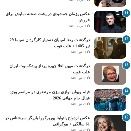
عکس پژمان جمشیدی در پشت صحنه نمایش برای
فروش
1 مرداد 1405
درگذشت رضا امینیان دستیار کارگردان سینما 29
تیر 1405 + علت فوت
31 تیر 1405
درگذشت میهن اعلا چهره پرداز پیشکسوت ایران +
علت فوت
30 تیر 1405
فیلم ویولن نوازی بیژن مرتضوی در مراسم ویژه
فینال جام جهانی 2026
29 تیر 1405
عکس ازدواج پائولینا پوریزکووا بازیگر سرشناس در
61 سالگی + بیوگرافی
28 تیر 1405