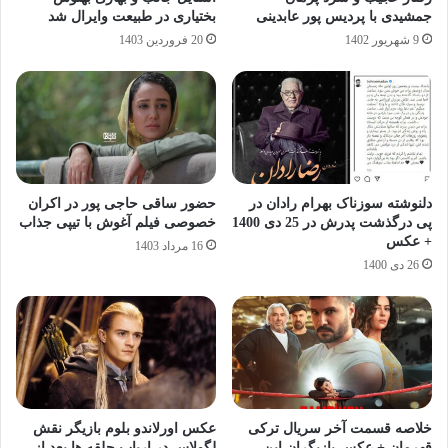
جمشیدی با پردیس پور عابدینی
بختیاری در طبیعت وایرال شد
9 شهریور 1402
20 فروردین 1403
دلنوشته سوزناک بهرام رادان در
حضور ساقی حاجی پور در اکران
پی درگذشت پدرش در 25 دی 1400
خصوصی فیلم آغوش با تیپی جذاب
+ عکس
16 مرداد 1403
26 دی 1400
خلاصه قسمت آخر سریال ترکی
عکس اورلاندو بلوم بازیگر نقش
قهرمان + عکس بازیگران این
لگولاس در ارباب حلقه‌ ها بعد از