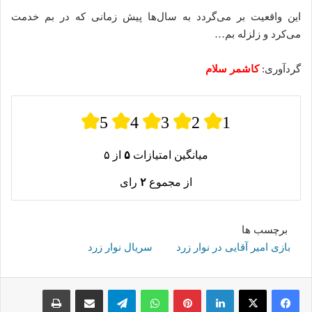
این واقعیت بر می‌گردد به سال‌ها پیش زمانی که در بم خدمت
می‌کرد و زلزله بم…
گردآوری:
کاشمر سلام
5
4
3
2
1
میانگین امتیازات
۵
از ۵
از مجموع
۲
رای
برچسب ها
بازی امیر آقایی در نوار زرد
سریال نوار زرد
لینکدین
پینترست
واتس آپ
تلگرام
اشتراک گذاری از طریق ایمیل
چاپ