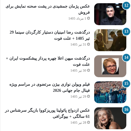
عکس پژمان جمشیدی در پشت صحنه نمایش برای
فروش
1 مرداد 1405
درگذشت رضا امینیان دستیار کارگردان سینما 29
تیر 1405 + علت فوت
31 تیر 1405
درگذشت میهن اعلا چهره پرداز پیشکسوت ایران +
علت فوت
30 تیر 1405
فیلم ویولن نوازی بیژن مرتضوی در مراسم ویژه
فینال جام جهانی 2026
29 تیر 1405
عکس ازدواج پائولینا پوریزکووا بازیگر سرشناس در
61 سالگی + بیوگرافی
28 تیر 1405