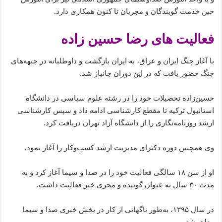
حین خدمت گویندگان و مجریان تا کنون همکاری دارد.
فعالیت های رضا حسین‌ زاده
با
آغاز
جنگ
ایران
و
عراق،
به
ایران
بازگشت
و
داوطلبانه
در
جبهه‌های
جنگ
حضور
یافت
که
در
این
دوران
جانباز
شد.
حسین‌زاده
تحصیلات
خود
را
در
رشته
علوم
سیاسی
در
دانشگاه
استانبول
ترکیه
تا
مقطع
کارشناسی
ادامه
داد
و
سپس
کارشناسی
ارشد
روزنامه‌نگاری
را
از
دانشگاه
آزاد
تهران
دریافت
کرد.
وی
همچنین
دوره
دکترای
مدیریت
ارشد
کسب‌وکار
را
آغاز
نمود.
او
از
سن
۱۸
سالگی
فعالیت
خود
را
در
صدا
و
سیما
آغاز
کرد
و
به
مدت
۳۰
سال
به
عنوان
گوینده
و
مجری
خبر
فعالیت
داشت.
در
سال
۱۳۹۵،
به‌طور
ناگهانی
از
کار
در
بخش
خبری
صدا
و
سیما