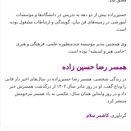
معلق
شد.
حسین‌زاده
بیش
از
دو
دهه
به
تدریس
در
دانشگاه‌ها
و
موسسات
آموزشی
در
زمینه‌های
فن
بیان،
گویندگی
و
ارتباطات
مشغول
بوده
است.
وی
همچنین
مدیر
مؤسسه
چندمنظوره
علمی،
فرهنگی
و
هنری
“
حامی
هنر
و
اندیشه”
بوده
است.
رضا حسین‌ زاده‌
همسر
در
زندگی
شخصی،
همسر
رضا
حسین‌زاده
در
سال‌های
اخیر
دار
فانی
را
وداع
گفت.
او
در
روز
مادر
سال
۱۴۰۲
از
درگذشت
همسرش
خبر
داد
و
در
روز
ولنتاین
همان
سال،
عکسی
به
یاد
همسر
مرحومش
منتشر
کرد.
گردآوری:
کاشمر سلام