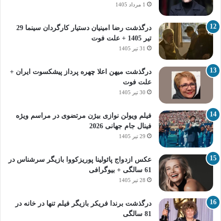
1 مرداد 1405
درگذشت رضا امینیان دستیار کارگردان سینما 29
تیر 1405 + علت فوت
31 تیر 1405
درگذشت میهن اعلا چهره پرداز پیشکسوت ایران +
علت فوت
30 تیر 1405
فیلم ویولن نوازی بیژن مرتضوی در مراسم ویژه
فینال جام جهانی 2026
29 تیر 1405
عکس ازدواج پائولینا پوریزکووا بازیگر سرشناس در
61 سالگی + بیوگرافی
28 تیر 1405
درگذشت برندا فریکر بازیگر فیلم تنها در خانه در
81 سالگی