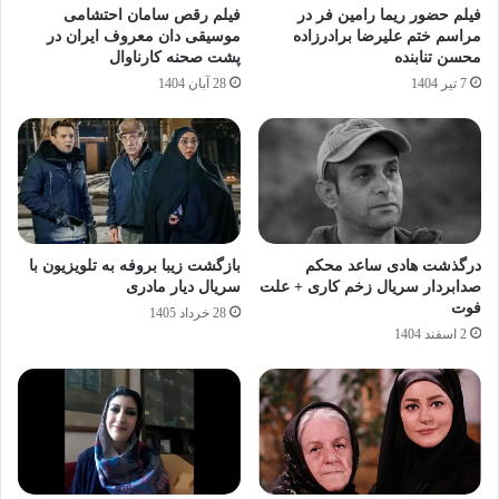
فیلم حضور ریما رامین فر در
فیلم رقص سامان احتشامی
مراسم ختم علیرضا برادرزاده
موسیقی‌ دان معروف ایران در
محسن تنابنده
پشت صحنه کارناوال
7 تیر 1404
28 آبان 1404
درگذشت هادی ساعد محکم
بازگشت زیبا بروفه به تلویزیون با
صدابردار سریال زخم کاری + علت
سریال دیار مادری
فوت
28 خرداد 1405
2 اسفند 1404