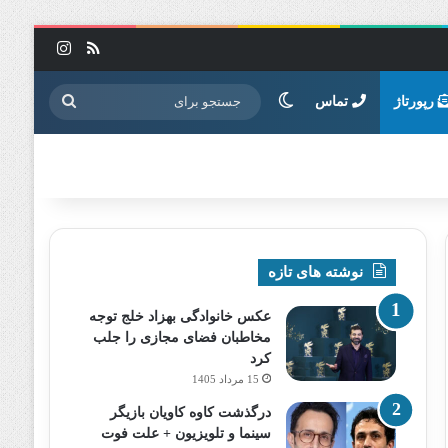
خوراک
اینستاگرا
تغییر پوسته
جستجو
رپورتاژ
تماس
برای
نوشته های تازه
عکس خانوادگی بهزاد خلج توجه
مخاطبان فضای مجازی را جلب
کرد
15 مرداد 1405
درگذشت کاوه کاویان بازیگر
سینما و تلویزیون + علت فوت