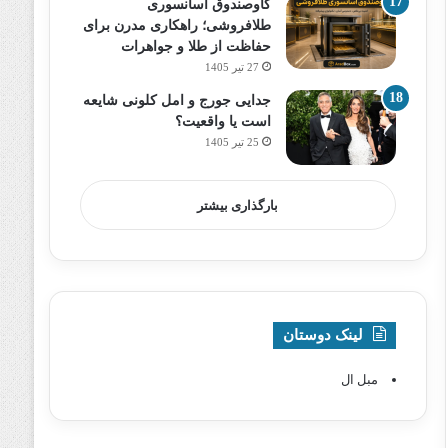
گاوصندوق آسانسوری
طلافروشی؛ راهکاری مدرن برای
حفاظت از طلا و جواهرات
27 تیر 1405
جدایی جورج و امل کلونی شایعه
است یا واقعیت؟
25 تیر 1405
بارگذاری بیشتر
لینک دوستان
مبل ال