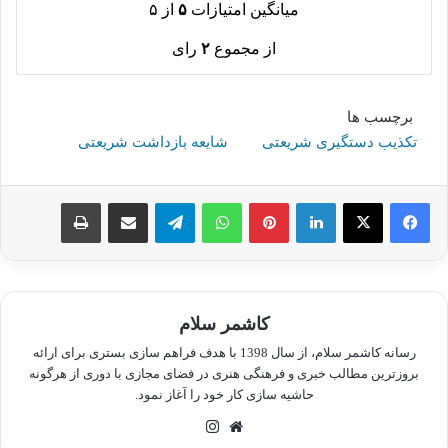
میانگین امتیازات
۵
از ۵
از مجموع
۲
رای
برچسب ها
تکذیب دستگیری شریعتی
شایعه بازداشت شریعتی
لینکدین
پینترست
واتس آپ
تلگرام
اشتراک گذاری از طریق ایمیل
چاپ
کاشمر سلام
رسانه کاشمر سلام، از سال 1398 با هدف فراهم سازی بستری برای ارائه
بروزترین مطالب خبری و فرهنگی هنری در فضای مجازی با دوری از هرگونه
حاشیه سازی کار خود را آغاز نمود.
وبسایت
اینستاگرام