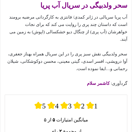
سحر ولدبیگی در سریال آب پریا
آب‌ پریا سریالی در ژانر کمدی/ فانتزی به کارگردانی مرضیه برومند
است که داستان چند پری را روایت می‌ کند که برای نجات
خواهرشان (آب پری) از چنگال دیو خشکسالی (اپوش) به زمین می‌
آیند.
سحر ولدبیگی نقش سبز پری را در این سریال همراه بهناز جعفری،
آوا درویشی، افسر اسدی، گیتی معینی، محسن دوکوشکانی، شیلان
رحمانی و…ایفا نموده است.
گردآوری:
کاشمر سلام
5
4
3
2
1
میانگین امتیازات
۵
از ۵
از مجموع
۲
رای