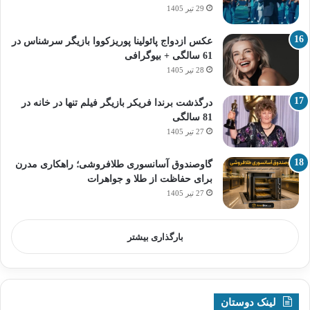
29 تیر 1405
عکس ازدواج پائولینا پوریزکووا بازیگر سرشناس در
61 سالگی + بیوگرافی
28 تیر 1405
درگذشت برندا فریکر بازیگر فیلم تنها در خانه در
81 سالگی
27 تیر 1405
گاوصندوق آسانسوری طلافروشی؛ راهکاری مدرن
برای حفاظت از طلا و جواهرات
27 تیر 1405
بارگذاری بیشتر
لینک دوستان