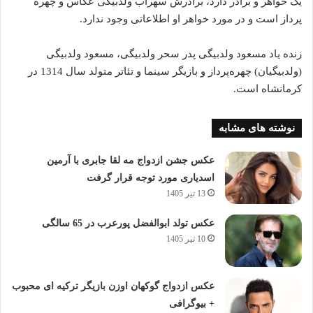
یک خواهر و برادر دارد، برادرش سهراب ولدبیگی عکاس و چهره
پرداز است و در مورد خواهر او اطلاعاتی وجود ندارد.
زنده یاد مسعود ولدبیگی پدر سحر ولدبیگی، مسعود ولدبیگی
(ولدبیگیان) چهره‌پرداز و بازیگر سینما و تئاتر متولد سال 1314 در
کرمانشاه است.
نوشته های مشابه
عکس جشن ازدواج مه لقا جابری با آرمین
اسدیاری مورد توجه قرار گرفت
13 تیر 1405
عکس تولد ابوالفضل پورعرب در 65 سالگی
10 تیر 1405
عکس ازدواج گوکهان اوزن بازیگر ترکیه ای محبوب
+ بیوگرافی