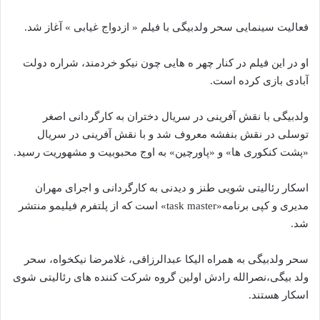
فعالیت سینمایی سحر ولدبیگی با فیلم « ازدواج غیابی » آغاز شد.
او در این فیلم در کنار چهر ه هایی چون نیکو خردمند، شراره دولت
آبادی بازی کرده است.
ولدبیگی با نقش آفرینی در سریال دختران به کارگردانی اصغر
توسلی در نقش بنفشه معروف شد و با نقش آفرینی در سریال
«پشت کنکوری ها» و «پاورچین» به اوج محبوبیت و مشهوریت رسید.
اسکار رئالیتی شویی طنز و دیدنی به کارگردانی و اجرای مهران
مدیری و کپی برنامه«task master» است که از پلتفرم فیلیمو منتشر
شد.
سحر ولدبیگی به همراه الیکا عبدالرزاقی، غلامرضا نیکخواه، سحر
ولد بیگی،نصرالله رادش اولین گروه شرکت کننده های رئالیتی شوی
اسکار هستند.