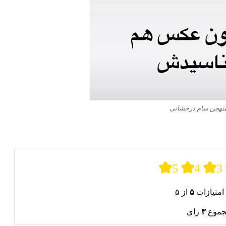
تهجن سام درخشانی
5
4
3
امتیازات
۵
از ۵
جموع
۳
رای