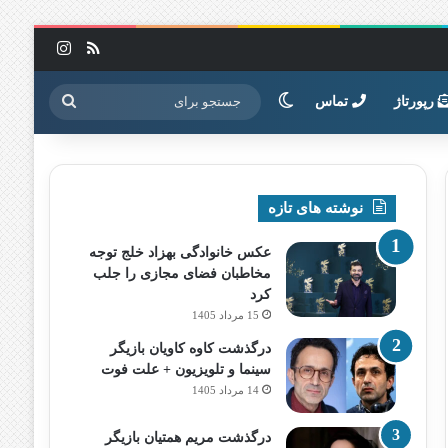
خوراک
اینستاگرا
تغییر پوسته
جستجو
رپورتاژ
تماس
برای
نوشته های تازه
عکس خانوادگی بهزاد خلج توجه
مخاطبان فضای مجازی را جلب
کرد
15 مرداد 1405
درگذشت کاوه کاویان بازیگر
سینما و تلویزیون + علت فوت
14 مرداد 1405
درگذشت مریم همتیان بازیگر