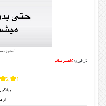
استوری مس
گردآوری:
کاشمر سلام
2
1
میانگین 
از م