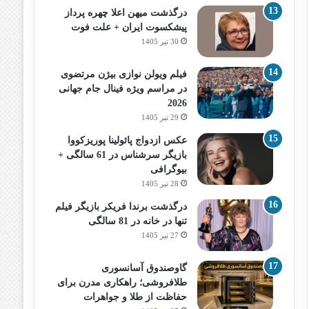
درگذشت میهن اعلا چهره پرداز
پیشکسوت ایران + علت فوت
30 تیر 1405
فیلم ویولن نوازی بیژن مرتضوی
در مراسم ویژه فینال جام جهانی
2026
29 تیر 1405
عکس ازدواج پائولینا پوریزکووا
بازیگر سرشناس در 61 سالگی +
بیوگرافی
28 تیر 1405
درگذشت برندا فریکر بازیگر فیلم
تنها در خانه در 81 سالگی
27 تیر 1405
گاوصندوق آسانسوری
طلافروشی؛ راهکاری مدرن برای
حفاظت از طلا و جواهرات