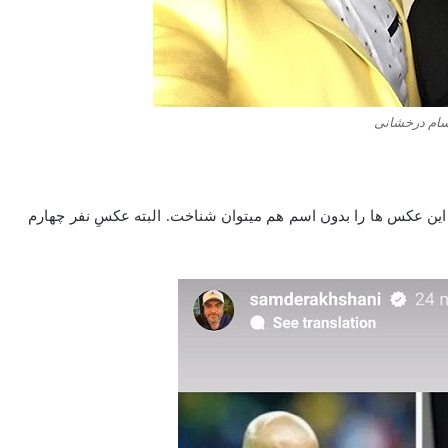
ام درخشانی
این عکس ها را بدون اسم هم میتوان شناخت. البته عکسِ نفر چهارم