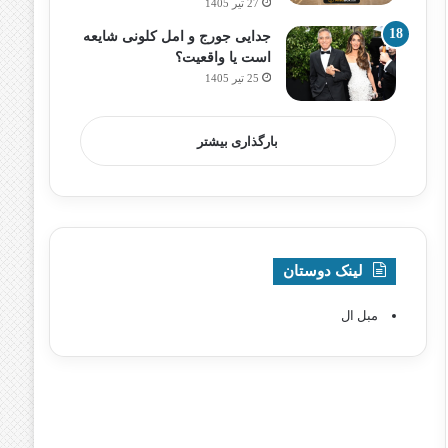
27 تیر 1405
جدایی جورج و امل کلونی شایعه
است یا واقعیت؟
25 تیر 1405
بارگذاری بیشتر
لینک دوستان
مبل ال