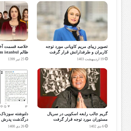
تصویر زیبای مریم کاویانی مورد توجه
خلاصه قسمت آخر
کاربران و طرفدارانش قرار گرفت
ظالم zalim istanbul + عکس
19 اردیبهشت 1403
25 تیر 1399
گریم جالب رابعه اسکویی در سریال
دلنوشته سوزناک ب
مستوران مورد توجه قرار گرفت
درگذشت پدرش در 25 دی 1400 +
6 دی 1402
26 دی 1400