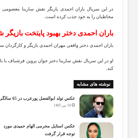
در این سریال باران احمدی بازیگر نقش سارینا معصومی به
مخاطبان را به خود جذب کرده است.
باران احمدی دختر بهبود پایتخت بازیگر ش
باران احمدی دختر واقعی مهران احمدی بازیگر و کارگردان سر
او در این سریال نقش سارینا دختر جوان پروین فرشباف با 
کند.
نوشته های مشابه
عکس تولد ابوالفضل پورعرب در 65 سالگی
10 تیر 1405
عکس استایل محرمی الهام حمیدی مورد
توجه قرار گرفت