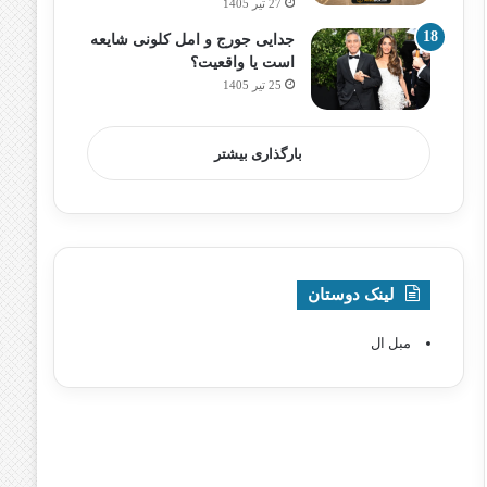
27 تیر 1405
جدایی جورج و امل کلونی شایعه
است یا واقعیت؟
25 تیر 1405
بارگذاری بیشتر
لینک دوستان
مبل ال