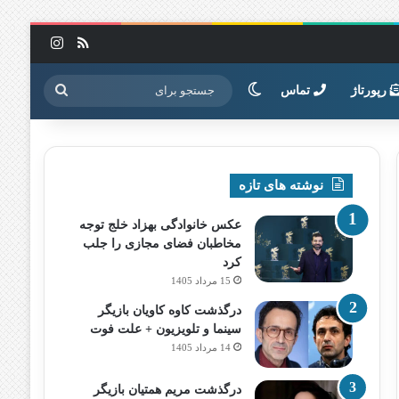
خوراک
اینستاگرا
تغییر پوسته
جستجو
رپورتاژ
تماس
برای
نوشته های تازه
عکس خانوادگی بهزاد خلج توجه
مخاطبان فضای مجازی را جلب
کرد
15 مرداد 1405
درگذشت کاوه کاویان بازیگر
سینما و تلویزیون + علت فوت
14 مرداد 1405
درگذشت مریم همتیان بازیگر