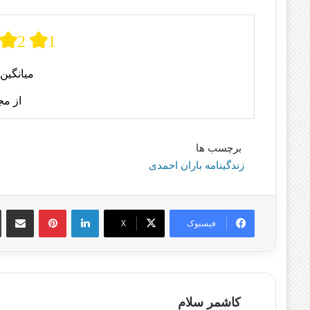
2
1
میانگین 
از م
برچسب ها
زندگینامه باران احمدی
لینکدین
پینترست
اشتراک گذا
فیسبوک
X
کاشمر سلام