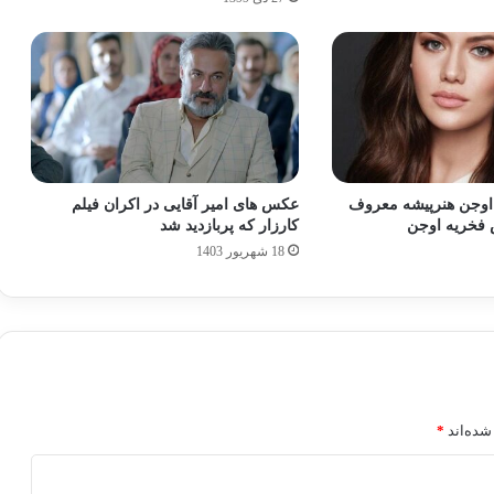
 اوجن هنرپیشه معروف
عکس های امیر آقایی در اکران فیلم
 فخریه اوجن
کارزار که پربازدید شد
18 شهریور 1403
شده‌اند
*