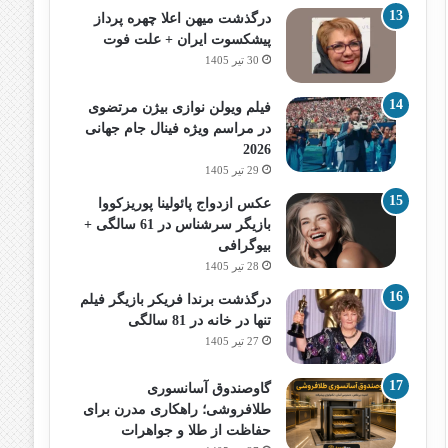
درگذشت میهن اعلا چهره پرداز
پیشکسوت ایران + علت فوت
30 تیر 1405
فیلم ویولن نوازی بیژن مرتضوی
در مراسم ویژه فینال جام جهانی
2026
29 تیر 1405
عکس ازدواج پائولینا پوریزکووا
بازیگر سرشناس در 61 سالگی +
بیوگرافی
28 تیر 1405
درگذشت برندا فریکر بازیگر فیلم
تنها در خانه در 81 سالگی
27 تیر 1405
گاوصندوق آسانسوری
طلافروشی؛ راهکاری مدرن برای
حفاظت از طلا و جواهرات