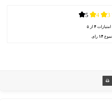
5
4
3
امتیازات
۴
از ۵
جموع
۱۴
رای
ری از طریق ایمیل
چاپ