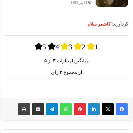
31 تیر 1405
گردآوری:
کاشمر سلام
5
4
3
2
1
میانگین امتیازات
۳
از ۵
از مجموع
۳
رای
لینکدین
پینترست
واتس آپ
تلگرام
اشتراک گذاری از طریق ایمیل
چاپ