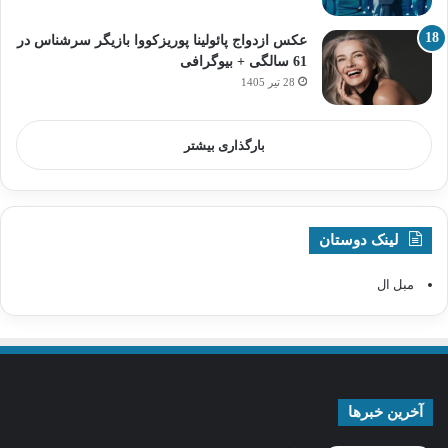
عکس ازدواج پائولینا پوریزکووا بازیگر سرشناس در
61 سالگی + بیوگرافی
28 تیر 1405
بارگذاری بیشتر
لینک دوستان
مبل ال
آخرین خبرها