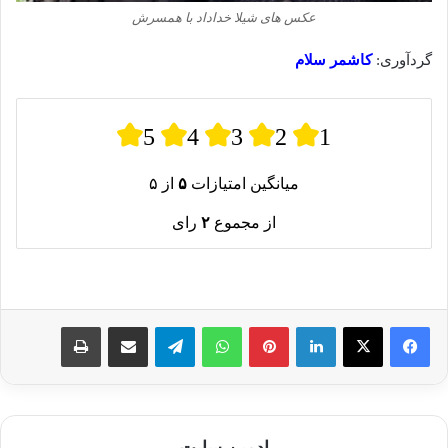
عکس های شیلا خداداد با همسرش‌
گردآوری:
کاشمر سلام
5
4
3
2
1
میانگین امتیازات
۵
از ۵
از مجموع
۲
رای
لینکدین
پینترست
واتس آپ
تلگرام
اشتراک گذاری از طریق ایمیل
چاپ
ادمین سایت