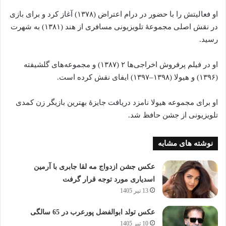
او فعالیتش را با حضور در درام اعتراض (۱۳۷۸) آغاز کرد و برای بازی
در نقش اصلی مجموعهٔ تلویزیونی مسافری از هند (۱۳۸۱) به شهرت
رسید.
‌او در فیلم پرفروش اخراجی‌ها ۲ (۱۳۸۷) و مجموعه‌های گلشیفته
(۱۳۹۶) و هیولا (۱۳۹۸–۱۳۹۷) ایفای نقش کرده‌ است.
او برای مجموعه هیولا نامزد دریافت جایزهٔ بهترین بازیگر زن کمدی
تلویزیونی از جشن حافظ شد.
نوشته های مشابه
عکس جشن ازدواج مه لقا جابری با آرمین
اسدیاری مورد توجه قرار گرفت
13 تیر 1405
عکس تولد ابوالفضل پورعرب در 65 سالگی
10 تیر 1405