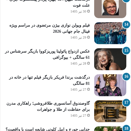
علت فوت
30 تیر 1405
فیلم ویولن نوازی بیژن مرتضوی در مراسم ویژه
فینال جام جهانی 2026
29 تیر 1405
عکس ازدواج پائولینا پوریزکووا بازیگر سرشناس در
61 سالگی + بیوگرافی
28 تیر 1405
درگذشت برندا فریکر بازیگر فیلم تنها در خانه در
81 سالگی
27 تیر 1405
گاوصندوق آسانسوری طلافروشی؛ راهکاری مدرن
برای حفاظت از طلا و جواهرات
27 تیر 1405
جدایی جورج و امل کلونی شایعه است یا واقعیت؟