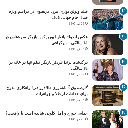
فیلم ویولن نوازی بیژن مرتضوی در مراسم ویژه
فینال جام جهانی 2026
29 تیر 1405
عکس ازدواج پائولینا پوریزکووا بازیگر سرشناس در
61 سالگی + بیوگرافی
28 تیر 1405
درگذشت برندا فریکر بازیگر فیلم تنها در خانه در
81 سالگی
27 تیر 1405
گاوصندوق آسانسوری طلافروشی؛ راهکاری مدرن
برای حفاظت از طلا و جواهرات
27 تیر 1405
جدایی جورج و امل کلونی شایعه است یا واقعیت؟
25 تیر 1405