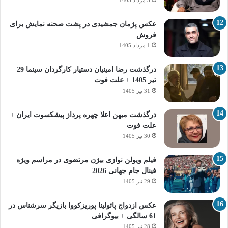
عکس پژمان جمشیدی در پشت صحنه نمایش برای
فروش
1 مرداد 1405
درگذشت رضا امینیان دستیار کارگردان سینما 29
تیر 1405 + علت فوت
31 تیر 1405
درگذشت میهن اعلا چهره پرداز پیشکسوت ایران +
علت فوت
30 تیر 1405
فیلم ویولن نوازی بیژن مرتضوی در مراسم ویژه
فینال جام جهانی 2026
29 تیر 1405
عکس ازدواج پائولینا پوریزکووا بازیگر سرشناس در
61 سالگی + بیوگرافی
28 تیر 1405