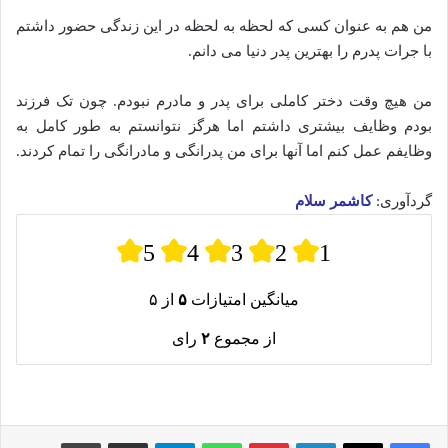
من هم به عنوان کسی که لحظه به لحظه در این زندگی حضور داشتم
با جرات پدرم را بهترین پدر دنیا می دانم.
من هیچ وقت دختر کاملی برای پدر و مادرم نبودم. چون تک فرزند
بودم وظایف بیشتری داشتم اما هرگز نتوانستم به طور کامل به
وظایفم عمل کنم اما آنها برای من پدرانگی و مادرانگی را تمام کردند.
گردآوری:
کاشمر سلام
5
4
3
2
1
میانگین امتیازات
۵
از ۵
از مجموع
۲
رای
لینکدین
پینترست
واتس آپ
تلگرام
اشتراک گذاری از طریق ایمیل
چاپ