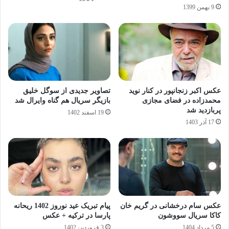
9 بهمن 1399
عکس اکبر زنجانپور در کنار نوید
تصاویر جدیدی از سوگل خلیق
محمدزاده در فضای مجازی
بازیگر سریال هم گناه وایرال شد
پربازدید شد
19 اسفند 1402
17 آذر 1403
عکس سام درخشانی در گریم خان
پیام تبریک عید نوروز 1402 ریحانه
کاکا سریال سووشون
پارسا در ترکیه + عکس
5 مرداد 1404
3 فروردین 1402