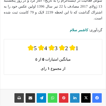
سوگل فعالیت در اینستاگرام را به تاریخ؟ آغاز کرد و در روز پنجشنبه
13 ژولای 2017 مصادف با 22 تیر سال 1396 اولین عکس خود را به
اشتراک گذاشت که تا این لحظه 2239 لایک و 79 کامنت ثبت شده‌
است.
گردآوری:
کاشمر سلام
5
4
3
2
1
میانگین امتیازات
۵
از ۵
از مجموع
۱
رای
لینکدین
پینترست
واتس آپ
تلگرام
اشتراک گذاری از طریق ایمیل
چاپ