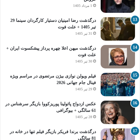
1 مرداد 1405
درگذشت رضا امینیان دستیار کارگردان سینما 29
تیر 1405 + علت فوت
31 تیر 1405
درگذشت میهن اعلا چهره پرداز پیشکسوت ایران +
علت فوت
30 تیر 1405
فیلم ویولن نوازی بیژن مرتضوی در مراسم ویژه
فینال جام جهانی 2026
29 تیر 1405
عکس ازدواج پائولینا پوریزکووا بازیگر سرشناس در
61 سالگی + بیوگرافی
28 تیر 1405
درگذشت برندا فریکر بازیگر فیلم تنها در خانه در
81 سالگی