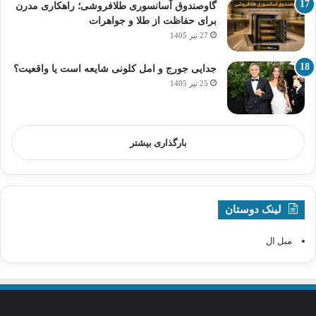
گاوصندوق آسانسوری طلافروشی؛ راهکاری مدرن
برای حفاظت از طلا و جواهرات
27 تیر 1405
جدایی جورج و امل کلونی شایعه است یا واقعیت؟
25 تیر 1405
بارگذاری بیشتر
لینک دوستان
مبل ال