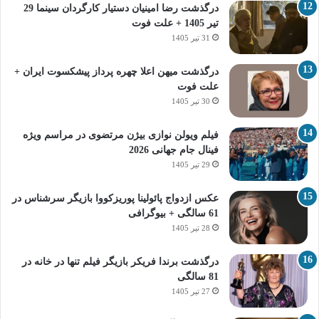
درگذشت رضا امینیان دستیار کارگردان سینما 29
تیر 1405 + علت فوت
31 تیر 1405
درگذشت میهن اعلا چهره پرداز پیشکسوت ایران +
علت فوت
30 تیر 1405
فیلم ویولن نوازی بیژن مرتضوی در مراسم ویژه
فینال جام جهانی 2026
29 تیر 1405
عکس ازدواج پائولینا پوریزکووا بازیگر سرشناس در
61 سالگی + بیوگرافی
28 تیر 1405
درگذشت برندا فریکر بازیگر فیلم تنها در خانه در
81 سالگی
27 تیر 1405