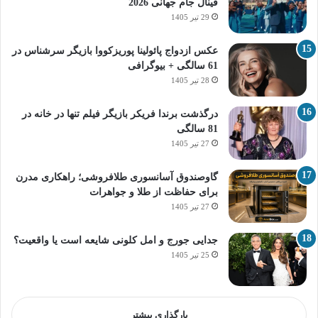
فینال جام جهانی 2026
29 تیر 1405
عکس ازدواج پائولینا پوریزکووا بازیگر سرشناس در
61 سالگی + بیوگرافی
28 تیر 1405
درگذشت برندا فریکر بازیگر فیلم تنها در خانه در
81 سالگی
27 تیر 1405
گاوصندوق آسانسوری طلافروشی؛ راهکاری مدرن
برای حفاظت از طلا و جواهرات
27 تیر 1405
جدایی جورج و امل کلونی شایعه است یا واقعیت؟
25 تیر 1405
بارگذاری بیشتر