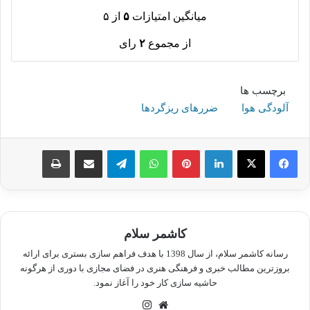
میانگین امتیازات
۵
از ۵
از مجموع
۲
رای
برچسب ها
آلودگی هوا
ضررهای ریزگردها
لینکدین
پینترست
واتس آپ
تلگرام
اشتراک گذاری از طریق ایمیل
چاپ
کاشمر سلام
رسانه کاشمر سلام، از سال 1398 با هدف فراهم سازی بستری برای ارائه
بروزترین مطالب خبری و فرهنگی هنری در فضای مجازی با دوری از هرگونه
حاشیه سازی کار خود را آغاز نمود.
وبسایت
اینستاگرام