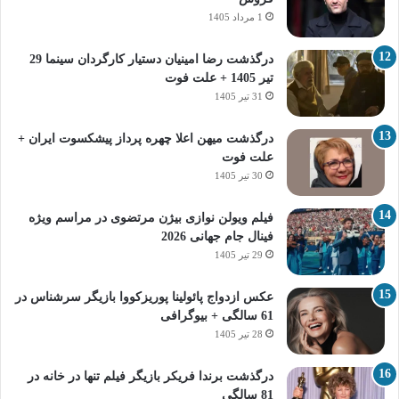
1 مرداد 1405
درگذشت رضا امینیان دستیار کارگردان سینما 29
تیر 1405 + علت فوت
31 تیر 1405
درگذشت میهن اعلا چهره پرداز پیشکسوت ایران +
علت فوت
30 تیر 1405
فیلم ویولن نوازی بیژن مرتضوی در مراسم ویژه
فینال جام جهانی 2026
29 تیر 1405
عکس ازدواج پائولینا پوریزکووا بازیگر سرشناس در
61 سالگی + بیوگرافی
28 تیر 1405
درگذشت برندا فریکر بازیگر فیلم تنها در خانه در
81 سالگی