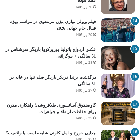
علت فوت
30 تیر 1405
فیلم ویولن نوازی بیژن مرتضوی در مراسم ویژه
فینال جام جهانی 2026
29 تیر 1405
عکس ازدواج پائولینا پوریزکووا بازیگر سرشناس در
61 سالگی + بیوگرافی
28 تیر 1405
درگذشت برندا فریکر بازیگر فیلم تنها در خانه در
81 سالگی
27 تیر 1405
گاوصندوق آسانسوری طلافروشی؛ راهکاری مدرن
برای حفاظت از طلا و جواهرات
27 تیر 1405
جدایی جورج و امل کلونی شایعه است یا واقعیت؟
25 تیر 1405