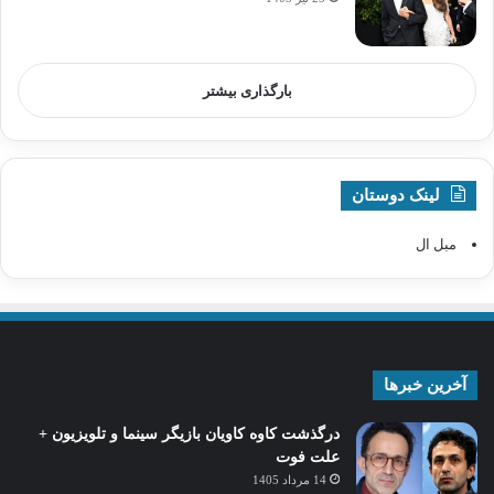
بارگذاری بیشتر
لینک دوستان
مبل ال
آخرین خبرها
درگذشت کاوه کاویان بازیگر سینما و تلویزیون +
علت فوت
14 مرداد 1405