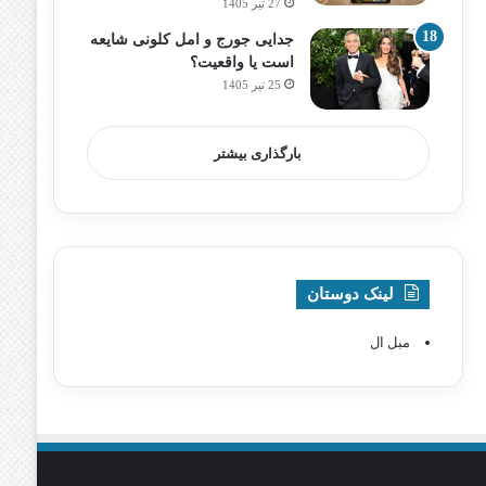
27 تیر 1405
جدایی جورج و امل کلونی شایعه
است یا واقعیت؟
25 تیر 1405
بارگذاری بیشتر
لینک دوستان
مبل ال