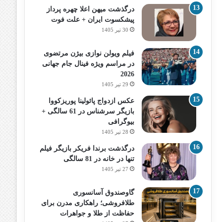
درگذشت میهن اعلا چهره پرداز
پیشکسوت ایران + علت فوت
30 تیر 1405
فیلم ویولن نوازی بیژن مرتضوی
در مراسم ویژه فینال جام جهانی
2026
29 تیر 1405
عکس ازدواج پائولینا پوریزکووا
بازیگر سرشناس در 61 سالگی +
بیوگرافی
28 تیر 1405
درگذشت برندا فریکر بازیگر فیلم
تنها در خانه در 81 سالگی
27 تیر 1405
گاوصندوق آسانسوری
طلافروشی؛ راهکاری مدرن برای
حفاظت از طلا و جواهرات