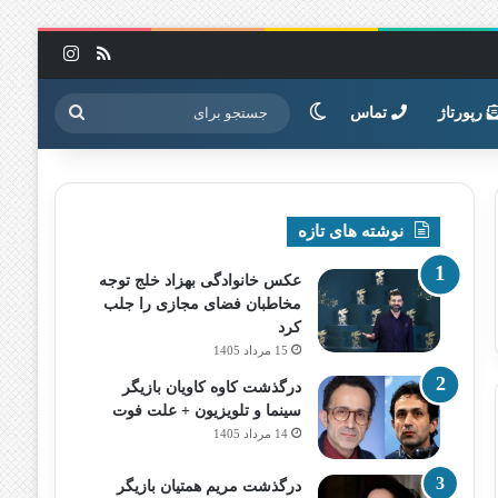
خوراک
اینستاگرا
تغییر پوسته
جستجو
رپورتاژ
تماس
برای
نوشته های تازه
عکس خانوادگی بهزاد خلج توجه
مخاطبان فضای مجازی را جلب
کرد
15 مرداد 1405
درگذشت کاوه کاویان بازیگر
سینما و تلویزیون + علت فوت
14 مرداد 1405
درگذشت مریم همتیان بازیگر