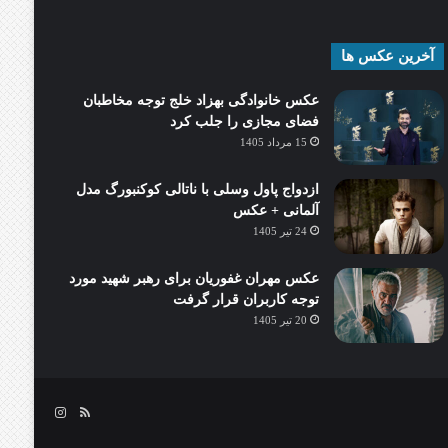
آخرین عکس ها
عکس خانوادگی بهزاد خلج توجه مخاطبان
فضای مجازی را جلب کرد
15 مرداد 1405
ازدواج پاول وسلی با ناتالی کوکنبورگ مدل
آلمانی + عکس
24 تیر 1405
عکس مهران غفوریان برای رهبر شهید مورد
توجه کاربران قرار گرفت
20 تیر 1405
خوراک
اینستاگرام