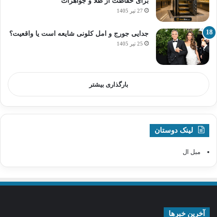
برای حفاظت از طلا و جواهرات
27 تیر 1405
جدایی جورج و امل کلونی شایعه است یا واقعیت؟
25 تیر 1405
بارگذاری بیشتر
لینک دوستان
مبل ال
آخرین خبرها