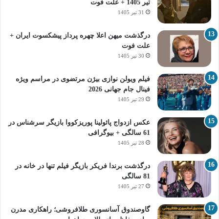
تیر 1405 + علت فوت
31 تیر 1405
درگذشت میهن اعلا چهره پرداز پیشکسوت ایران +
علت فوت
30 تیر 1405
فیلم ویولن نوازی بیژن مرتضوی در مراسم ویژه
فینال جام جهانی 2026
29 تیر 1405
عکس ازدواج پائولینا پوریزکووا بازیگر سرشناس در
61 سالگی + بیوگرافی
28 تیر 1405
درگذشت برندا فریکر بازیگر فیلم تنها در خانه در
81 سالگی
27 تیر 1405
گاوصندوق آسانسوری طلافروشی؛ راهکاری مدرن