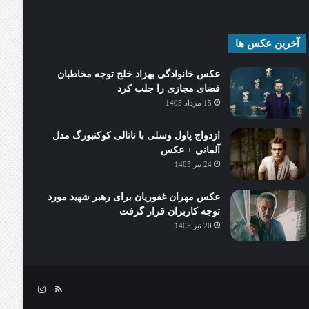
آخرین عکس ها
عکس خانوادگی بهزاد خلج توجه مخاطبان
فضای مجازی را جلب کرد
15 مرداد 1405
ازدواج پاول وسلی با ناتالی کوکنبورگ مدل
آلمانی + عکس
24 تیر 1405
عکس مهران غفوریان برای رهبر شهید مورد
توجه کاربران قرار گرفت
20 تیر 1405
خوراک
اینستاگرام