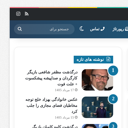
خوراک
اینستاگرا
تغییر پوسته
جستجو
رپورتاژ
تماس
برای
نوشته های تازه
درگذشت مظفر شافعی بازیگر
کارگردان و صداپیشه پیشکسوت
+ علت فوت
17 مرداد 1405
عکس خانوادگی بهزاد خلج توجه
مخاطبان فضای مجازی را جلب
کرد
15 مرداد 1405
درگذشت کاوه کاویان بازیگر