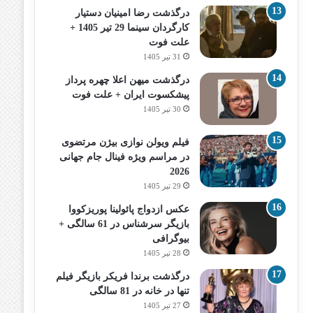
درگذشت رضا امینیان دستیار
کارگردان سینما 29 تیر 1405 +
علت فوت
31 تیر 1405
درگذشت میهن اعلا چهره پرداز
پیشکسوت ایران + علت فوت
30 تیر 1405
فیلم ویولن نوازی بیژن مرتضوی
در مراسم ویژه فینال جام جهانی
2026
29 تیر 1405
عکس ازدواج پائولینا پوریزکووا
بازیگر سرشناس در 61 سالگی +
بیوگرافی
28 تیر 1405
درگذشت برندا فریکر بازیگر فیلم
تنها در خانه در 81 سالگی
27 تیر 1405