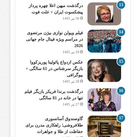
درگذشت میهن اعلا چهره پرداز
پیشکسوت ایران + علت فوت
30 تیر 1405
فیلم ویولن نوازی بیژن مرتضوی
در مراسم ویژه فینال جام جهانی
2026
29 تیر 1405
عکس ازدواج پائولینا پوریزکووا
بازیگر سرشناس در 61 سالگی +
بیوگرافی
28 تیر 1405
درگذشت برندا فریکر بازیگر فیلم
تنها در خانه در 81 سالگی
27 تیر 1405
گاوصندوق آسانسوری
طلافروشی؛ راهکاری مدرن برای
حفاظت از طلا و جواهرات