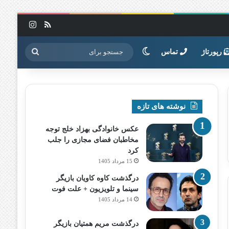
خوراک
اینستاگرا
تغییر پوسته
جستجو
رپورتاژ
تماس
برای
نوشته های تازه
عکس خانوادگی بهزاد خلج توجه
مخاطبان فضای مجازی را جلب
کرد
15 مرداد 1405
درگذشت کاوه کاویان بازیگر
سینما و تلویزیون + علت فوت
14 مرداد 1405
درگذشت مریم همتیان بازیگر