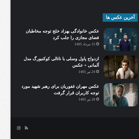
آخرین عکس ها
عکس خانوادگی بهزاد خلج توجه مخاطبان
فضای مجازی را جلب کرد
15 مرداد 1405
ازدواج پاول وسلی با ناتالی کوکنبورگ مدل
آلمانی + عکس
24 تیر 1405
عکس مهران غفوریان برای رهبر شهید مورد
توجه کاربران قرار گرفت
20 تیر 1405
خوراک
اینستاگرام