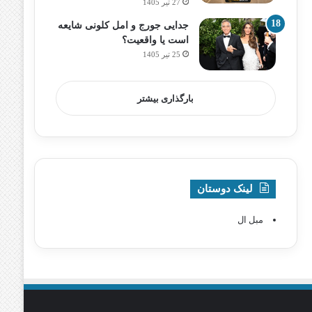
27 تیر 1405
جدایی جورج و امل کلونی شایعه
است یا واقعیت؟
25 تیر 1405
بارگذاری بیشتر
لینک دوستان
مبل ال