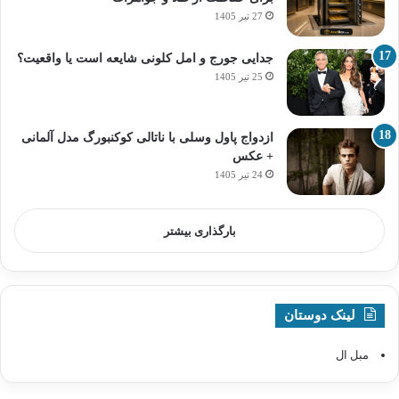
27 تیر 1405
جدایی جورج و امل کلونی شایعه است یا واقعیت؟
25 تیر 1405
ازدواج پاول وسلی با ناتالی کوکنبورگ مدل آلمانی
+ عکس
24 تیر 1405
بارگذاری بیشتر
لینک دوستان
مبل ال