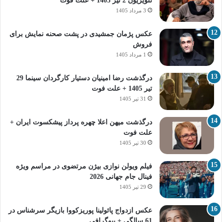
تلویزیون 2 تیر 1405 + علت فوت
3 مرداد 1405
عکس پژمان جمشیدی در پشت صحنه نمایش برای
فروش
1 مرداد 1405
درگذشت رضا امینیان دستیار کارگردان سینما 29
تیر 1405 + علت فوت
31 تیر 1405
درگذشت میهن اعلا چهره پرداز پیشکسوت ایران +
علت فوت
30 تیر 1405
فیلم ویولن نوازی بیژن مرتضوی در مراسم ویژه
فینال جام جهانی 2026
29 تیر 1405
عکس ازدواج پائولینا پوریزکووا بازیگر سرشناس در
61 سالگی + بیوگرافی