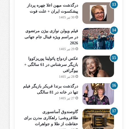
درگذشت میهن اعلا چهره پرداز
پیشکسوت ایران + علت فوت
30 تیر 1405
فیلم ویولن نوازی بیژن مرتضوی
در مراسم ویژه فینال جام جهانی
2026
29 تیر 1405
عکس ازدواج پائولینا پوریزکووا
بازیگر سرشناس در 61 سالگی +
بیوگرافی
28 تیر 1405
درگذشت برندا فریکر بازیگر فیلم
تنها در خانه در 81 سالگی
27 تیر 1405
گاوصندوق آسانسوری
طلافروشی؛ راهکاری مدرن برای
حفاظت از طلا و جواهرات