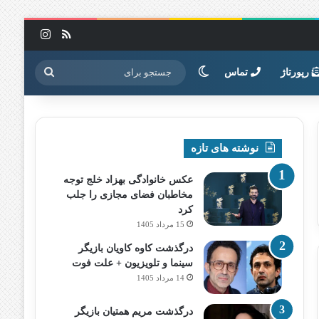
خوراک
اینستاگرا
تغییر پوسته
جستجو
رپورتاژ
تماس
برای
نوشته های تازه
عکس خانوادگی بهزاد خلج توجه
مخاطبان فضای مجازی را جلب
کرد
15 مرداد 1405
درگذشت کاوه کاویان بازیگر
سینما و تلویزیون + علت فوت
14 مرداد 1405
درگذشت مریم همتیان بازیگر