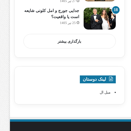
27 تیر 1405
جدایی جورج و امل کلونی شایعه
است یا واقعیت؟
25 تیر 1405
بارگذاری بیشتر
لینک دوستان
مبل ال