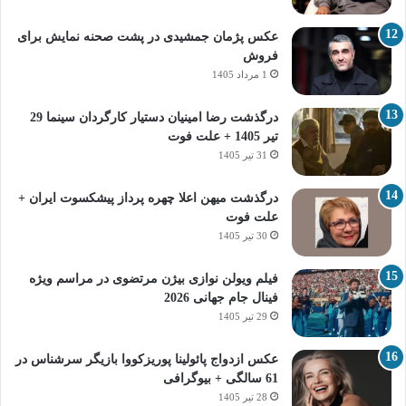
عکس پژمان جمشیدی در پشت صحنه نمایش برای
فروش
1 مرداد 1405
درگذشت رضا امینیان دستیار کارگردان سینما 29
تیر 1405 + علت فوت
31 تیر 1405
درگذشت میهن اعلا چهره پرداز پیشکسوت ایران +
علت فوت
30 تیر 1405
فیلم ویولن نوازی بیژن مرتضوی در مراسم ویژه
فینال جام جهانی 2026
29 تیر 1405
عکس ازدواج پائولینا پوریزکووا بازیگر سرشناس در
61 سالگی + بیوگرافی
28 تیر 1405