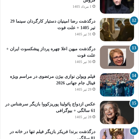
فروش
1 مرداد 1405
درگذشت رضا امینیان دستیار کارگردان سینما 29
تیر 1405 + علت فوت
31 تیر 1405
درگذشت میهن اعلا چهره پرداز پیشکسوت ایران +
علت فوت
30 تیر 1405
فیلم ویولن نوازی بیژن مرتضوی در مراسم ویژه
فینال جام جهانی 2026
29 تیر 1405
عکس ازدواج پائولینا پوریزکووا بازیگر سرشناس در
61 سالگی + بیوگرافی
28 تیر 1405
درگذشت برندا فریکر بازیگر فیلم تنها در خانه در
81 سالگی