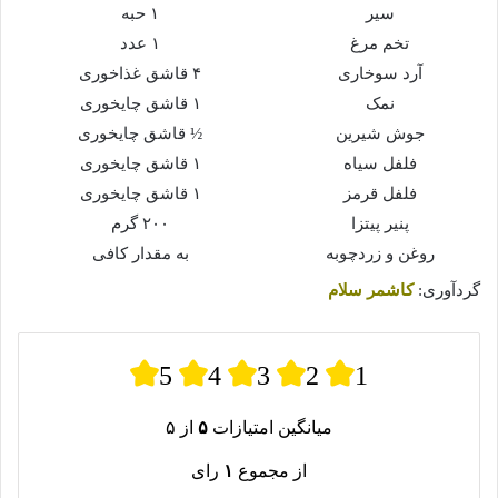
سیر
۱ حبه
تخم مرغ
۱ عدد
آرد سوخاری
۴ قاشق غذاخوری
نمک
۱ قاشق چایخوری
جوش شیرین
½ قاشق چایخوری
فلفل سیاه
۱ قاشق چایخوری
فلفل قرمز
۱ قاشق چایخوری
پنیر پیتزا
۲۰۰ گرم
روغن و زردچوبه
به مقدار کافی
گردآوری:
کاشمر سلام
5
4
3
2
1
میانگین امتیازات
۵
از ۵
از مجموع
۱
رای