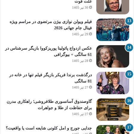
علت فوت
30 تیر 1405
فیلم ویولن نوازی بیژن مرتضوی در مراسم ویژه
فینال جام جهانی 2026
29 تیر 1405
عکس ازدواج پائولینا پوریزکووا بازیگر سرشناس در
61 سالگی + بیوگرافی
28 تیر 1405
درگذشت برندا فریکر بازیگر فیلم تنها در خانه در
81 سالگی
27 تیر 1405
گاوصندوق آسانسوری طلافروشی؛ راهکاری مدرن
برای حفاظت از طلا و جواهرات
27 تیر 1405
جدایی جورج و امل کلونی شایعه است یا واقعیت؟