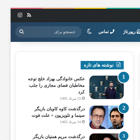
خوراک
اینستاگرا
تغییر پوسته
جستجو
رپورتاژ
تماس
برای
نوشته های تازه
عکس خانوادگی بهزاد خلج توجه
مخاطبان فضای مجازی را جلب
کرد
15 مرداد 1405
درگذشت کاوه کاویان بازیگر
سینما و تلویزیون + علت فوت
14 مرداد 1405
درگذشت مریم همتیان بازیگر