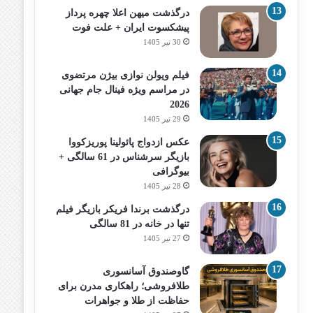
درگذشت میهن اعلا چهره پرداز
پیشکسوت ایران + علت فوت
30 تیر 1405
فیلم ویولن نوازی بیژن مرتضوی
در مراسم ویژه فینال جام جهانی
2026
29 تیر 1405
عکس ازدواج پائولینا پوریزکووا
بازیگر سرشناس در 61 سالگی +
بیوگرافی
28 تیر 1405
درگذشت برندا فریکر بازیگر فیلم
تنها در خانه در 81 سالگی
27 تیر 1405
گاوصندوق آسانسوری
طلافروشی؛ راهکاری مدرن برای
حفاظت از طلا و جواهرات