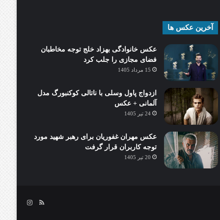
آخرین عکس ها
عکس خانوادگی بهزاد خلج توجه مخاطبان
فضای مجازی را جلب کرد
15 مرداد 1405
ازدواج پاول وسلی با ناتالی کوکنبورگ مدل
آلمانی + عکس
24 تیر 1405
عکس مهران غفوریان برای رهبر شهید مورد
توجه کاربران قرار گرفت
20 تیر 1405
خوراک
اینستاگرام