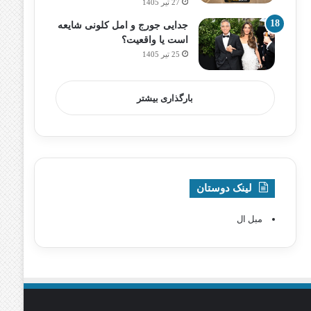
27 تیر 1405
جدایی جورج و امل کلونی شایعه
است یا واقعیت؟
25 تیر 1405
بارگذاری بیشتر
لینک دوستان
مبل ال