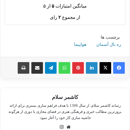
میانگین امتیازات
۵
از ۵
از مجموع
۲
رای
برچسب ها
ره بال آسمان
هواپیما
لینکدین
پینترست
واتس آپ
تلگرام
اشتراک گذاری از طریق ایمیل
چاپ
کاشمر سلام
رسانه کاشمر سلام، از سال 1398 با هدف فراهم سازی بستری برای ارائه
بروزترین مطالب خبری و فرهنگی هنری در فضای مجازی با دوری از هرگونه
حاشیه سازی کار خود را آغاز نمود.
وبسایت
اینستاگرام