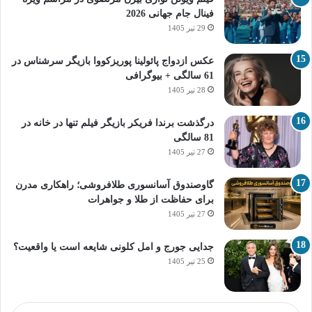
فینال جام جهانی 2026
29 تیر 1405
عکس ازدواج پائولینا پوریزکووا بازیگر سرشناس در
61 سالگی + بیوگرافی
28 تیر 1405
درگذشت برندا فریکر بازیگر فیلم تنها در خانه در
81 سالگی
27 تیر 1405
گاوصندوق آسانسوری طلافروشی؛ راهکاری مدرن
برای حفاظت از طلا و جواهرات
27 تیر 1405
جدایی جورج و امل کلونی شایعه است یا واقعیت؟
25 تیر 1405