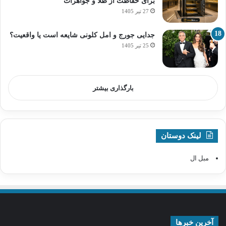
برای حفاظت از طلا و جواهرات
27 تیر 1405
جدایی جورج و امل کلونی شایعه است یا واقعیت؟
25 تیر 1405
بارگذاری بیشتر
لینک دوستان
مبل ال
آخرین خبرها