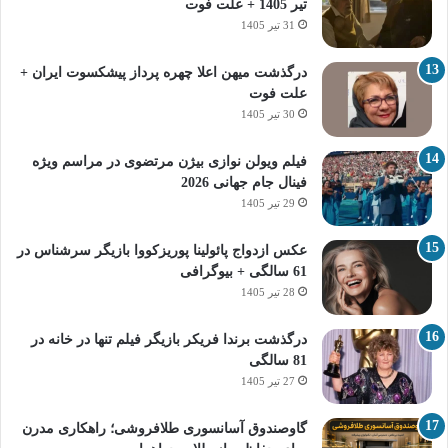
تیر 1405 + علت فوت
31 تیر 1405
درگذشت میهن اعلا چهره پرداز پیشکسوت ایران +
علت فوت
30 تیر 1405
فیلم ویولن نوازی بیژن مرتضوی در مراسم ویژه
فینال جام جهانی 2026
29 تیر 1405
عکس ازدواج پائولینا پوریزکووا بازیگر سرشناس در
61 سالگی + بیوگرافی
28 تیر 1405
درگذشت برندا فریکر بازیگر فیلم تنها در خانه در
81 سالگی
27 تیر 1405
گاوصندوق آسانسوری طلافروشی؛ راهکاری مدرن