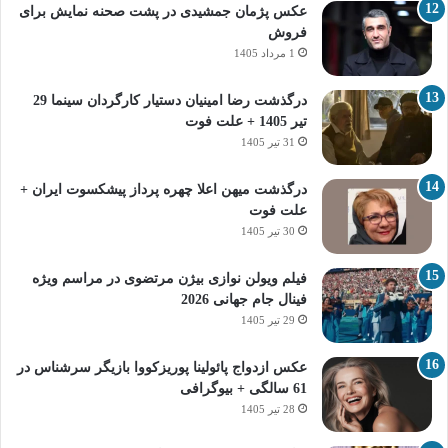
عکس پژمان جمشیدی در پشت صحنه نمایش برای
فروش
1 مرداد 1405
درگذشت رضا امینیان دستیار کارگردان سینما 29
تیر 1405 + علت فوت
31 تیر 1405
درگذشت میهن اعلا چهره پرداز پیشکسوت ایران +
علت فوت
30 تیر 1405
فیلم ویولن نوازی بیژن مرتضوی در مراسم ویژه
فینال جام جهانی 2026
29 تیر 1405
عکس ازدواج پائولینا پوریزکووا بازیگر سرشناس در
61 سالگی + بیوگرافی
28 تیر 1405