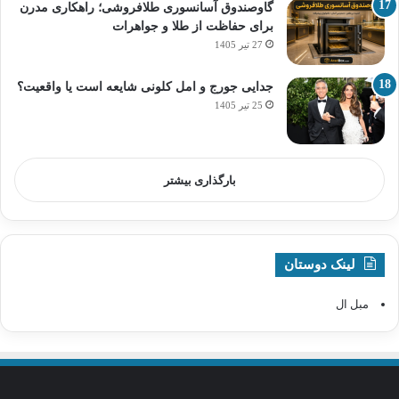
گاوصندوق آسانسوری طلافروشی؛ راهکاری مدرن
برای حفاظت از طلا و جواهرات
27 تیر 1405
جدایی جورج و امل کلونی شایعه است یا واقعیت؟
25 تیر 1405
بارگذاری بیشتر
لینک دوستان
مبل ال