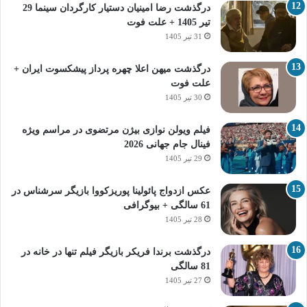
درگذشت رضا امینیان دستیار کارگردان سینما 29
تیر 1405 + علت فوت
31 تیر 1405
درگذشت میهن اعلا چهره پرداز پیشکسوت ایران +
علت فوت
30 تیر 1405
فیلم ویولن نوازی بیژن مرتضوی در مراسم ویژه
فینال جام جهانی 2026
29 تیر 1405
عکس ازدواج پائولینا پوریزکووا بازیگر سرشناس در
61 سالگی + بیوگرافی
28 تیر 1405
درگذشت برندا فریکر بازیگر فیلم تنها در خانه در
81 سالگی
27 تیر 1405