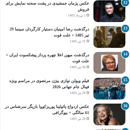
عکس پژمان جمشیدی در پشت صحنه نمایش برای
فروش
1 مرداد 1405
درگذشت رضا امینیان دستیار کارگردان سینما 29
تیر 1405 + علت فوت
31 تیر 1405
درگذشت میهن اعلا چهره پرداز پیشکسوت ایران +
علت فوت
30 تیر 1405
فیلم ویولن نوازی بیژن مرتضوی در مراسم ویژه
فینال جام جهانی 2026
29 تیر 1405
عکس ازدواج پائولینا پوریزکووا بازیگر سرشناس در
61 سالگی + بیوگرافی
28 تیر 1405