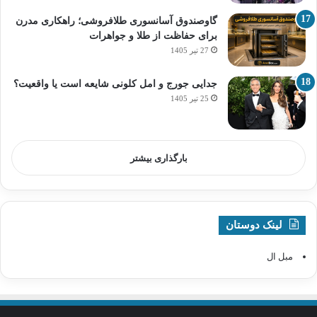
گاوصندوق آسانسوری طلافروشی؛ راهکاری مدرن
برای حفاظت از طلا و جواهرات
27 تیر 1405
جدایی جورج و امل کلونی شایعه است یا واقعیت؟
25 تیر 1405
بارگذاری بیشتر
لینک دوستان
مبل ال