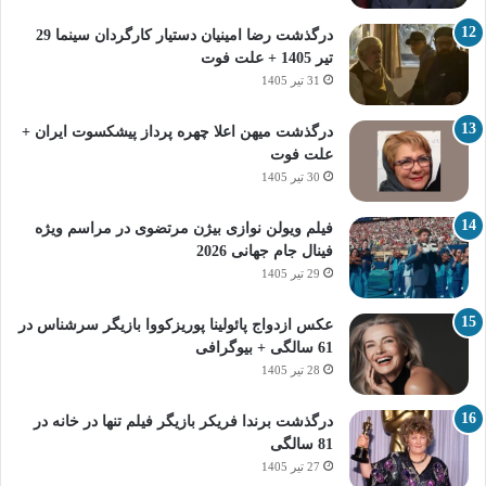
درگذشت رضا امینیان دستیار کارگردان سینما 29
تیر 1405 + علت فوت
31 تیر 1405
درگذشت میهن اعلا چهره پرداز پیشکسوت ایران +
علت فوت
30 تیر 1405
فیلم ویولن نوازی بیژن مرتضوی در مراسم ویژه
فینال جام جهانی 2026
29 تیر 1405
عکس ازدواج پائولینا پوریزکووا بازیگر سرشناس در
61 سالگی + بیوگرافی
28 تیر 1405
درگذشت برندا فریکر بازیگر فیلم تنها در خانه در
81 سالگی
27 تیر 1405