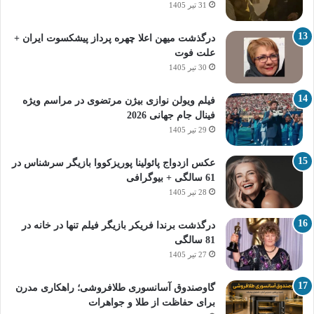
31 تیر 1405
درگذشت میهن اعلا چهره پرداز پیشکسوت ایران +
علت فوت
30 تیر 1405
فیلم ویولن نوازی بیژن مرتضوی در مراسم ویژه
فینال جام جهانی 2026
29 تیر 1405
عکس ازدواج پائولینا پوریزکووا بازیگر سرشناس در
61 سالگی + بیوگرافی
28 تیر 1405
درگذشت برندا فریکر بازیگر فیلم تنها در خانه در
81 سالگی
27 تیر 1405
گاوصندوق آسانسوری طلافروشی؛ راهکاری مدرن
برای حفاظت از طلا و جواهرات