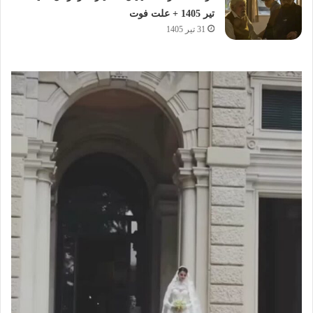
تیر 1405 + علت فوت
31 تیر 1405