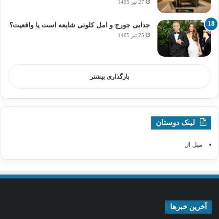
27 تیر 1405
جدایی جورج و امل کلونی شایعه است یا واقعیت؟
25 تیر 1405
بارگذاری بیشتر
لینک دوستان
مبل ال
آخرین خبرها