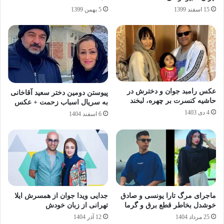
15 اسفند 1399
5 بهمن 1399
عکس رامبد جوان و دخترش در
پیوستن دومین دختر سعید آقاخانی
حاشیه کنسرت بر چهره، لبخند
به سریال اسباب زحمت + عکس
4 دی 1403
6 اسفند 1404
ماجرای مرگ تارا یونسی و صادق
جدایی ویدا جوان از همسرش ایلا
خوشدل بخاطر قطع برق و گرما
تهرانی از زبان خودش
25 مرداد 1404
12 آذر 1404