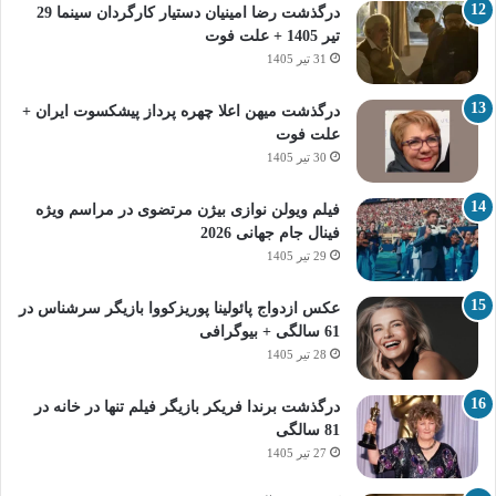
درگذشت رضا امینیان دستیار کارگردان سینما 29
تیر 1405 + علت فوت
31 تیر 1405
درگذشت میهن اعلا چهره پرداز پیشکسوت ایران +
علت فوت
30 تیر 1405
فیلم ویولن نوازی بیژن مرتضوی در مراسم ویژه
فینال جام جهانی 2026
29 تیر 1405
عکس ازدواج پائولینا پوریزکووا بازیگر سرشناس در
61 سالگی + بیوگرافی
28 تیر 1405
درگذشت برندا فریکر بازیگر فیلم تنها در خانه در
81 سالگی
27 تیر 1405