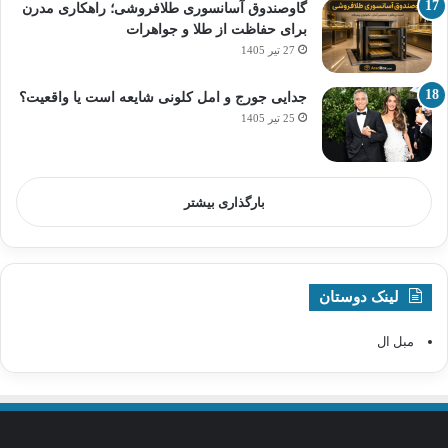
گاوصندوق آسانسوری طلافروشی؛ راهکاری مدرن
برای حفاظت از طلا و جواهرات
27 تیر 1405
جدایی جورج و امل کلونی شایعه است یا واقعیت؟
25 تیر 1405
بارگذاری بیشتر
لینک دوستان
مبل ال