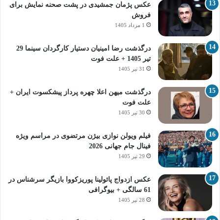
عکس پژمان جمشیدی در پشت صحنه نمایش برای
فروش
1 مرداد 1405
درگذشت رضا امینیان دستیار کارگردان سینما 29
تیر 1405 + علت فوت
31 تیر 1405
درگذشت میهن اعلا چهره پرداز پیشکسوت ایران +
علت فوت
30 تیر 1405
فیلم ویولن نوازی بیژن مرتضوی در مراسم ویژه
فینال جام جهانی 2026
29 تیر 1405
عکس ازدواج پائولینا پوریزکووا بازیگر سرشناس در
61 سالگی + بیوگرافی
28 تیر 1405