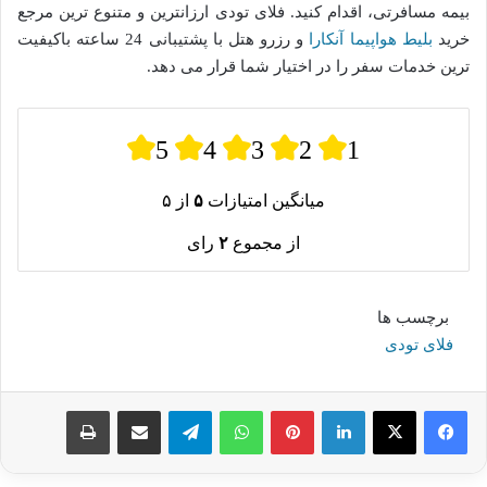
بیمه مسافرتی، اقدام کنید. فلای تودی ارزانترین و متنوع ترین مرجع
خرید
بلیط هواپیما آنکارا
و رزرو هتل با پشتیبانی 24 ساعته باکیفیت
ترین خدمات سفر را در اختیار شما قرار می دهد.
5
4
3
2
1
میانگین امتیازات
۵
از ۵
از مجموع
۲
رای
برچسب ها
فلای تودی
لینکدین
پینترست
واتس آپ
تلگرام
اشتراک گذاری از طریق ایمیل
چاپ