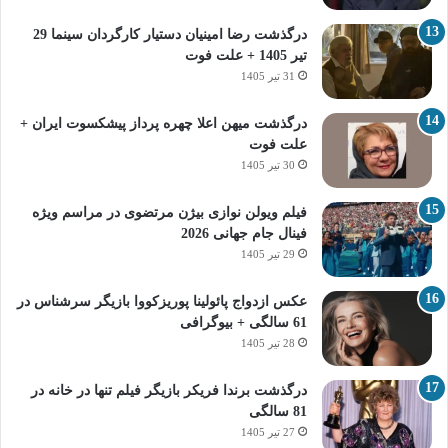
درگذشت رضا امینیان دستیار کارگردان سینما 29
تیر 1405 + علت فوت
31 تیر 1405
درگذشت میهن اعلا چهره پرداز پیشکسوت ایران +
علت فوت
30 تیر 1405
فیلم ویولن نوازی بیژن مرتضوی در مراسم ویژه
فینال جام جهانی 2026
29 تیر 1405
عکس ازدواج پائولینا پوریزکووا بازیگر سرشناس در
61 سالگی + بیوگرافی
28 تیر 1405
درگذشت برندا فریکر بازیگر فیلم تنها در خانه در
81 سالگی
27 تیر 1405