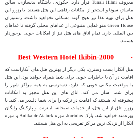
معروف Tunali Hilmi قرار دارد. جکوزی، باشگاه بدنسازی، سالن
ماساژ، سونا و استخر از امکانات رفاهی این هتل هستند. با رزرو این
هتل برای تهیه غذا نیز هیچ گونه مشکلی نخواهید داشت. رستوران
Green House منو غذایی متنوعی از غذاهای محلی گرفته تا غذاهای
بین المللی دارد. تمام اتاق های هتل نیز از امکانات خوبی برخوردار
هستند.
· Best Western Hotel Ikibin-2000
هتل آنکارا بست وسترن، یکی دیگر از بهترین هتل های آنکاراست که
اقامت در آن با خاطرات خوبی برای شما همراه خواهد بود. این هتل
با موقعیت مکانی خوبی که دارد، دسترسی به همه مراکز شهر را
برای شما آسان می کند. اتاق های این هتل مجهز به امکانات
پیشرفته ای هستند که اقامت در ترکیه را برای شما دلپذیر می کند. با
رزرو اتاق از این هتل، از خدمات صبحانه، اینترنت و پارکینگ رایگان
بهره‌مند خواهید شد. پارک kurtulus، موزه Anitkabir Ataturk و موزه
آنکارا از نزدیک ترین مراکز تفریحی به این هتل هستند.